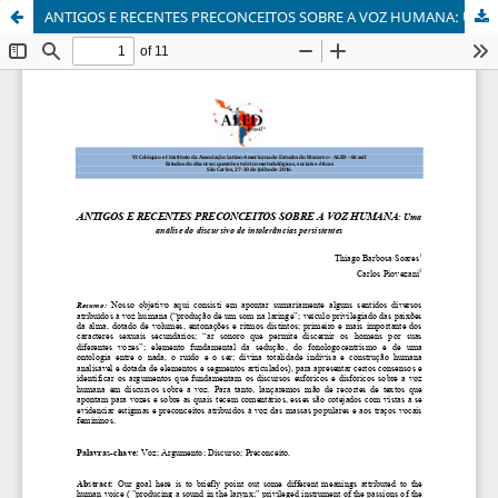
ANTIGOS E RECENTES PRECONCEITOS SOBRE A VOZ HUMANA: Uma análise do discursivo de intolerâncias persistentes